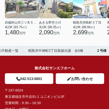
武蔵村山市三ツ木５丁目
あきる野市小川
昭島市拝島町５丁目
4LDK (93.75㎡)
3LDK (96.05㎡)
4LDK (89.84㎡)
4
1,480
2,090
2,699
万円
万円
万円
の不動産一覧
昭島市中神町2丁目新築分譲 全5棟
２号棟
株式会社サンエフホーム
042-513-6601
お問い合わせ
〒197-0024
東京都福生市牛浜91-1 ユニオンビル3F
営業時間：
9:30～18:30