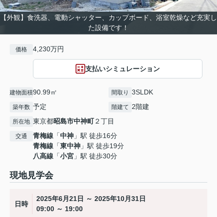
【外観】食洗器、電動シャッター、カップボード、浴室乾燥など充実し
た設備です！
4,230万円
価格
支払いシミュレーション
90.99㎡
3SLDK
建物面積
間取り
予定
2階建
築年数
階建て
東京都
昭島市
中神町
２丁目
所在地
青梅線
「
中神
」駅 徒歩16分
交通
青梅線
「
東中神
」駅 徒歩19分
八高線
「
小宮
」駅 徒歩30分
現地見学会
2025年6月21日 ～ 2025年10月31日
日時
09:00 ～ 19:00