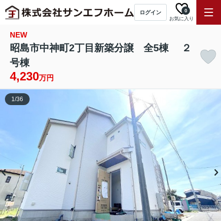
0
ログイン
お気に入り
NEW
昭島市中神町2丁目新築分譲 全5棟 ２
号棟
4,230
万円
1
/
36