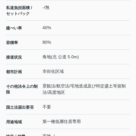
-/無
私道負担面積 /
セットバック
40%
建ぺい率
80%
容積率
角地(北 公道 5.0m)
接道状況
市街化区域
都市計画
景観法/航空法/宅地造成及び特定盛土等規制
その他法令上の制
限
法/高度地区
不要
国土法届出要否
第一種低層住居専用
用途地域