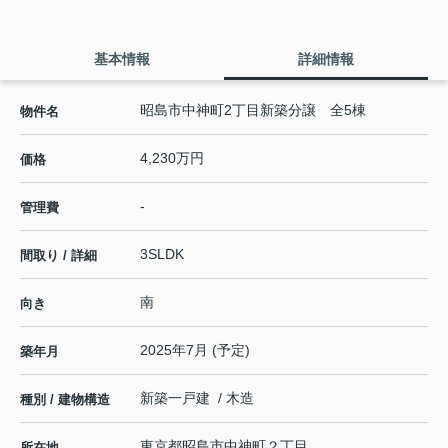
基本情報
詳細情報
昭島市中神町2丁目新築分譲 全5棟
物件名
4,230万円
価格
-
管理費
3SLDK
間取り / 詳細
南
向き
2025年7月 (予定)
築年月
新築一戸建 / 木造
種別 / 建物構造
東京都
昭島市
中神町
２丁目
所在地