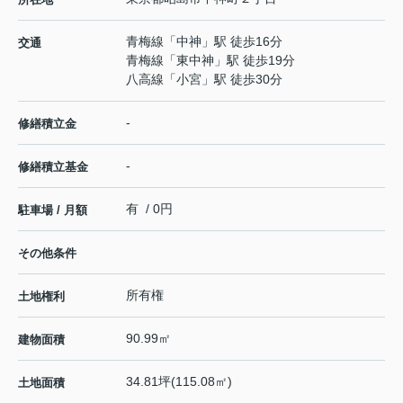
青梅線
「
中神
」駅 徒歩16分
交通
青梅線
「
東中神
」駅 徒歩19分
八高線
「
小宮
」駅 徒歩30分
-
修繕積立金
-
修繕積立基金
有 / 0円
駐車場 / 月額
その他条件
所有権
土地権利
90.99㎡
建物面積
34.81坪(115.08㎡)
土地面積