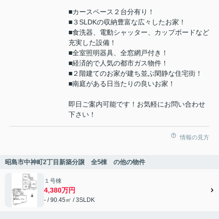
■カースペース２台分有り！
■３SLDKの収納豊富な広々したお家！
■食洗器、電動シャッター、カップボードなど
充実した設備！
■全室照明器具、全窓網戸付き！
■経済的で人気の都市ガス物件！
■２階建てのお家が建ち並ぶ閑静な住宅街！
■南庭がある日当たりの良いお家！
即日ご案内可能です！お気軽にお問い合わせ
下さい！
情報の見方
昭島市中神町2丁目新築分譲 全5棟 の他の物件
１号棟
4,380万円
- / 90.45㎡ / 3SLDK