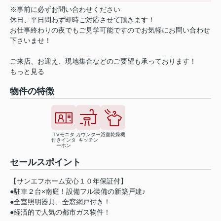
※事前に必ずお問い合わせください
休日、平日問わず即時ご対応させて頂きます！
お仕事終わりの夜でもご見学可能ですのでお気軽にお問い合わせ
下さいませ！
ご来店、お迎え、現地集合などのご要望も承っております！
もっと見る
物件の特徴
TVモニタ
カウンター
浴室乾燥機
付きインタ
キッチン
ーホン
セールスポイント
【サンエフホーム安心１０年保証付】
●駐車２台×南庭！設備フル装備の新築戸建♪
●全室照明器具、全窓網戸付き！
●経済的で人気の都市ガス物件！