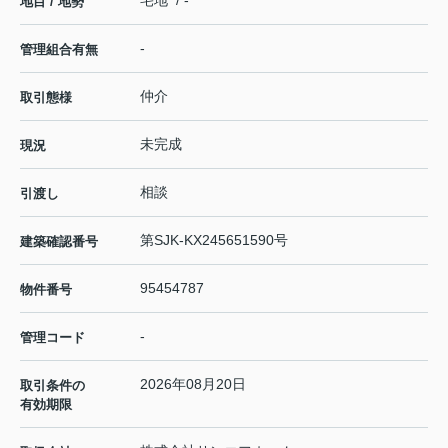
宅地 / -
地目 / 地勢
-
管理組合有無
仲介
取引態様
未完成
現況
相談
引渡し
第SJK-KX245651590号
建築確認番号
95454787
物件番号
-
管理コード
2026年08月20日
取引条件の
有効期限