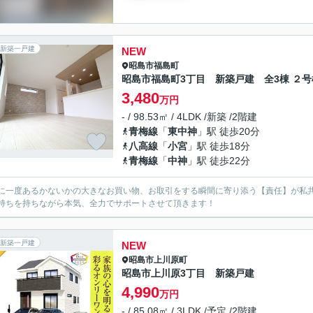
新築一戸建
NEW
昭島市
福島町
昭島市福島町3丁目 新築戸建 全3棟 ２号
3,480
万円
- / 98.53㎡ / 4LDK /新築 /2階建
青梅線
「
東中神
」駅 徒歩20分
八高線
「
小宮
」駅 徒歩18分
青梅線
「
中神
」駅 徒歩22分
に一度あるかないかの大きなお買い物、お取引をする瞬間に寄り添う【責任】が私
持ちを持ちながら本気、全力でサポートさせて頂きます！
新築一戸建
NEW
昭島市
上川原町
昭島市上川原3丁目 新築戸建
4,990
万円
- / 85.08㎡ / 3LDK /予定 /2階建