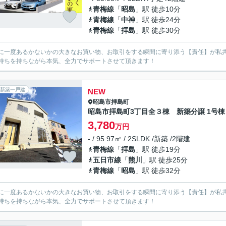
青梅線
「
昭島
」駅 徒歩10分
青梅線
「
中神
」駅 徒歩24分
青梅線
「
拝島
」駅 徒歩30分
に一度あるかないかの大きなお買い物、お取引をする瞬間に寄り添う【責任】が私
持ちを持ちながら本気、全力でサポートさせて頂きます！
新築一戸建
NEW
昭島市
拝島町
昭島市拝島町3丁目全３棟 新築分譲 1号棟
3,780
万円
- / 95.97㎡ / 2SLDK /新築 /2階建
青梅線
「
拝島
」駅 徒歩19分
五日市線
「
熊川
」駅 徒歩25分
青梅線
「
昭島
」駅 徒歩32分
に一度あるかないかの大きなお買い物、お取引をする瞬間に寄り添う【責任】が私
持ちを持ちながら本気、全力でサポートさせて頂きます！