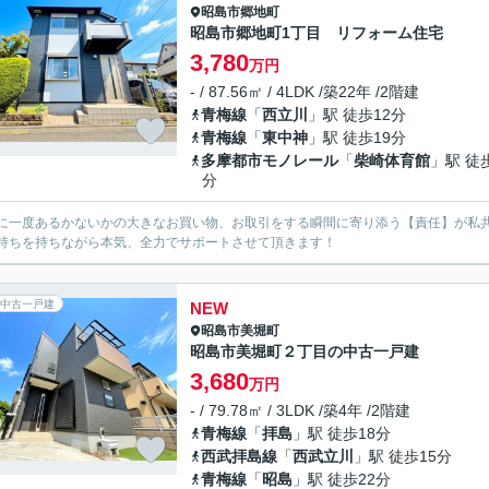
昭島市
郷地町
昭島市郷地町1丁目 リフォーム住宅
3,780
万円
- / 87.56㎡ / 4LDK /築22年 /2階建
青梅線
「
西立川
」駅 徒歩12分
青梅線
「
東中神
」駅 徒歩19分
多摩都市モノレール
「
柴崎体育館
」駅 徒
分
に一度あるかないかの大きなお買い物、お取引をする瞬間に寄り添う【責任】が私
持ちを持ちながら本気、全力でサポートさせて頂きます！
中古一戸建
NEW
昭島市
美堀町
昭島市美堀町２丁目の中古一戸建
3,680
万円
- / 79.78㎡ / 3LDK /築4年 /2階建
青梅線
「
拝島
」駅 徒歩18分
西武拝島線
「
西武立川
」駅 徒歩15分
青梅線
「
昭島
」駅 徒歩22分