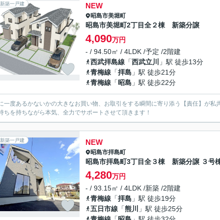
新築一戸建
NEW
昭島市
美堀町
昭島市美堀町2丁目全２棟 新築分譲
4,090
万円
- / 94.50㎡ / 4LDK /予定 /2階建
西武拝島線
「
西武立川
」駅 徒歩13分
青梅線
「
拝島
」駅 徒歩21分
青梅線
「
昭島
」駅 徒歩22分
に一度あるかないかの大きなお買い物、お取引をする瞬間に寄り添う【責任】が私
持ちを持ちながら本気、全力でサポートさせて頂きます！
新築一戸建
NEW
昭島市
拝島町
昭島市拝島町3丁目全３棟 新築分譲 ３号
4,280
万円
- / 93.15㎡ / 4LDK /新築 /2階建
青梅線
「
拝島
」駅 徒歩19分
五日市線
「
熊川
」駅 徒歩25分
青梅線
「
昭島
」駅 徒歩32分