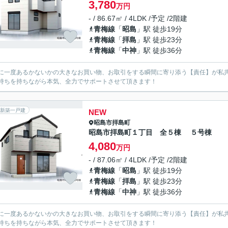
3,780
万円
- / 86.67㎡ / 4LDK /予定 /2階建
青梅線
「
昭島
」駅 徒歩19分
青梅線
「
拝島
」駅 徒歩23分
青梅線
「
中神
」駅 徒歩36分
に一度あるかないかの大きなお買い物、お取引をする瞬間に寄り添う【責任】が私
持ちを持ちながら本気、全力でサポートさせて頂きます！
新築一戸建
NEW
昭島市
拝島町
昭島市拝島町１丁目 全５棟 ５号棟
4,080
万円
- / 87.06㎡ / 4LDK /予定 /2階建
青梅線
「
昭島
」駅 徒歩19分
青梅線
「
拝島
」駅 徒歩23分
青梅線
「
中神
」駅 徒歩36分
に一度あるかないかの大きなお買い物、お取引をする瞬間に寄り添う【責任】が私
持ちを持ちながら本気、全力でサポートさせて頂きます！