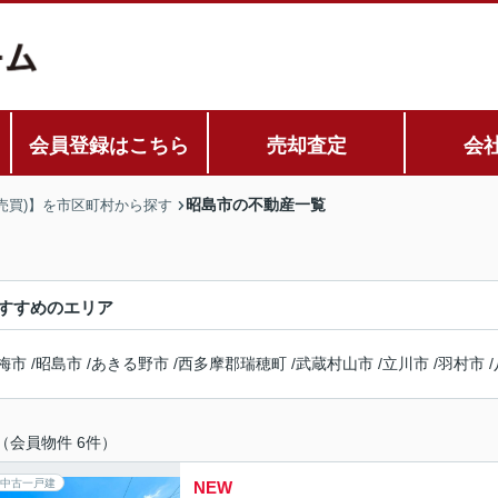
会員登録はこちら
売却査定
会
昭島市の不動産一覧
売買)】を市区町村から探す
すすめのエリア
梅市
/
昭島市
/
あきる野市
/
西多摩郡瑞穂町
/
武蔵村山市
/
立川市
/
羽村市
/
（会員物件 6件）
中古一戸建
NEW