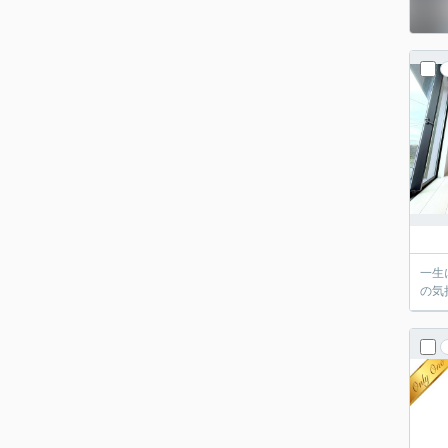
一生
の気