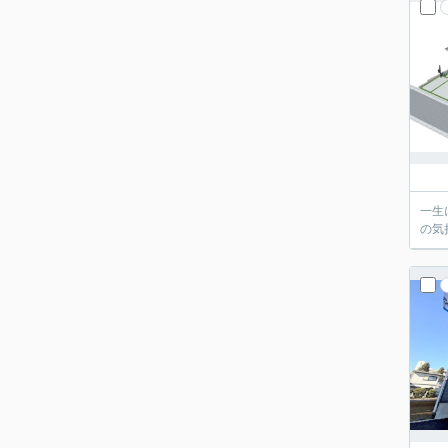
一生
の気