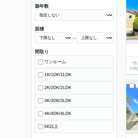
築年数
面積
～
間取り
ワンルーム
一生
の気
1K/1DK/1LDK
2K/2DK/2LDK
3K/3DK/3LDK
4K/4DK/4LDK
5K以上