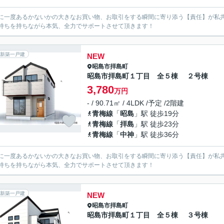
に一度あるかないかの大きなお買い物、お取引をする瞬間に寄り添う【責任】が私
持ちを持ちながら本気、全力でサポートさせて頂きます！
新築一戸建
NEW
昭島市
拝島町
昭島市拝島町１丁目 全５棟 ２号棟
3,780
万円
- / 90.71㎡ / 4LDK /予定 /2階建
青梅線
「
昭島
」駅 徒歩19分
青梅線
「
拝島
」駅 徒歩23分
青梅線
「
中神
」駅 徒歩36分
に一度あるかないかの大きなお買い物、お取引をする瞬間に寄り添う【責任】が私
持ちを持ちながら本気、全力でサポートさせて頂きます！
新築一戸建
NEW
昭島市
拝島町
昭島市拝島町１丁目 全５棟 ３号棟