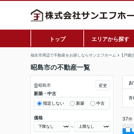
トップ
エリアから探す
福生市周辺で不動産をお探しならサンエフホーム
【戸建(
昭島市の不動産一覧
お
昭島市
変更
新築・中古
青
指定しない
新築
中古
価格
37
件
～