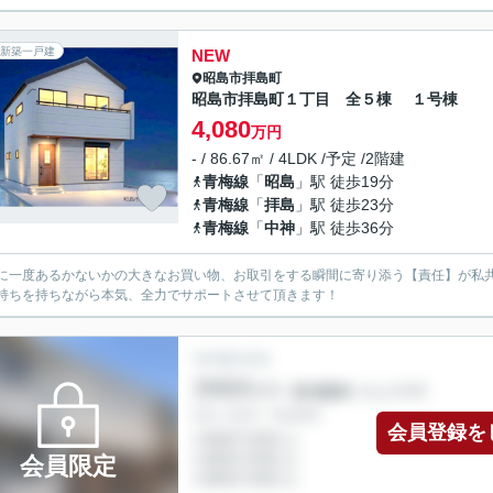
新築一戸建
NEW
昭島市
拝島町
昭島市拝島町１丁目 全５棟 １号棟
4,080
万円
- / 86.67㎡ / 4LDK /予定 /2階建
青梅線
「
昭島
」駅 徒歩19分
青梅線
「
拝島
」駅 徒歩23分
青梅線
「
中神
」駅 徒歩36分
に一度あるかないかの大きなお買い物、お取引をする瞬間に寄り添う【責任】が私
持ちを持ちながら本気、全力でサポートさせて頂きます！
会員登録を
会員限定