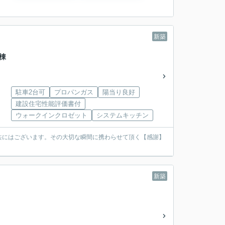
新築
棟
駐車2台可
プロパンガス
陽当り良好
建設住宅性能評価書付
ウォークインクロゼット
システムキッチン
共にはございます。その大切な瞬間に携わらせて頂く【感謝】
新築