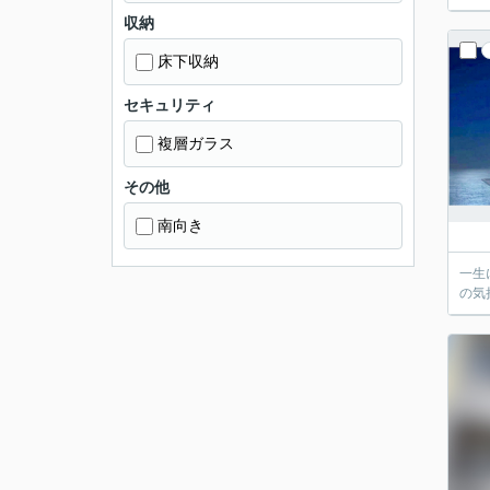
収納
床下収納
セキュリティ
複層ガラス
その他
南向き
一生
の気