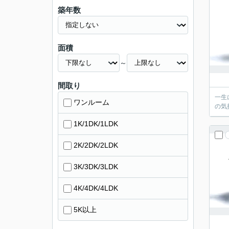
築年数
面積
～
間取り
一生
ワンルーム
の気
1K/1DK/1LDK
2K/2DK/2LDK
3K/3DK/3LDK
4K/4DK/4LDK
5K以上