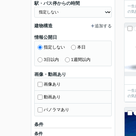
駅・バス停からの時間
一生
の気
建物構造
追加する
情報公開日
指定しない
本日
3日以内
1週間以内
画像・動画あり
画像あり
一生
の気
動画あり
パノラマあり
条件
条件