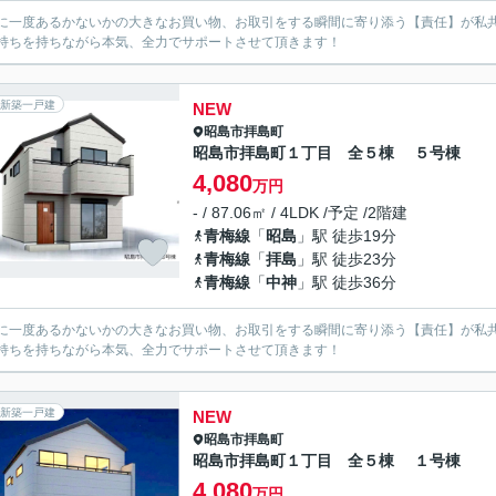
に一度あるかないかの大きなお買い物、お取引をする瞬間に寄り添う【責任】が私
持ちを持ちながら本気、全力でサポートさせて頂きます！
新築一戸建
NEW
昭島市
拝島町
昭島市拝島町１丁目 全５棟 ５号棟
4,080
万円
- / 87.06㎡ / 4LDK /予定 /2階建
青梅線
「
昭島
」駅 徒歩19分
青梅線
「
拝島
」駅 徒歩23分
青梅線
「
中神
」駅 徒歩36分
に一度あるかないかの大きなお買い物、お取引をする瞬間に寄り添う【責任】が私
持ちを持ちながら本気、全力でサポートさせて頂きます！
新築一戸建
NEW
昭島市
拝島町
昭島市拝島町１丁目 全５棟 １号棟
4,080
万円