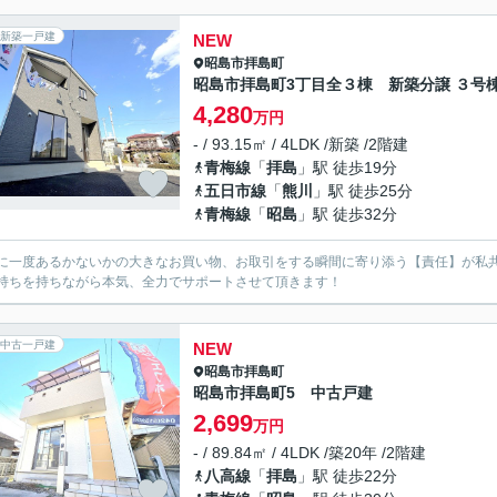
新築一戸建
NEW
昭島市
拝島町
昭島市拝島町3丁目全３棟 新築分譲 ３号
4,280
万円
- / 93.15㎡ / 4LDK /新築 /2階建
青梅線
「
拝島
」駅 徒歩19分
五日市線
「
熊川
」駅 徒歩25分
青梅線
「
昭島
」駅 徒歩32分
に一度あるかないかの大きなお買い物、お取引をする瞬間に寄り添う【責任】が私
持ちを持ちながら本気、全力でサポートさせて頂きます！
中古一戸建
NEW
昭島市
拝島町
昭島市拝島町5 中古戸建
2,699
万円
- / 89.84㎡ / 4LDK /築20年 /2階建
八高線
「
拝島
」駅 徒歩22分