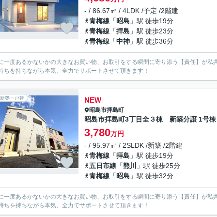
- / 86.67㎡ / 4LDK /予定 /2階建
青梅線
「
昭島
」駅 徒歩19分
青梅線
「
拝島
」駅 徒歩23分
青梅線
「
中神
」駅 徒歩36分
に一度あるかないかの大きなお買い物、お取引をする瞬間に寄り添う【責任】が私
持ちを持ちながら本気、全力でサポートさせて頂きます！
新築一戸建
NEW
昭島市
拝島町
昭島市拝島町3丁目全３棟 新築分譲 1号棟
3,780
万円
- / 95.97㎡ / 2SLDK /新築 /2階建
青梅線
「
拝島
」駅 徒歩19分
五日市線
「
熊川
」駅 徒歩25分
青梅線
「
昭島
」駅 徒歩32分
に一度あるかないかの大きなお買い物、お取引をする瞬間に寄り添う【責任】が私
持ちを持ちながら本気、全力でサポートさせて頂きます！