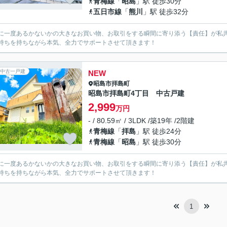
青梅線
「
昭島
」駅 徒歩30分
五日市線
「
熊川
」駅 徒歩32分
に一度あるかないかの大きなお買い物、お取引をする瞬間に寄り添う【責任】が私
持ちを持ちながら本気、全力でサポートさせて頂きます！
中古一戸建
NEW
昭島市
拝島町
昭島市拝島町4丁目 中古戸建
2,999
万円
- / 80.59㎡ / 3LDK /築19年 /2階建
青梅線
「
拝島
」駅 徒歩24分
青梅線
「
昭島
」駅 徒歩30分
に一度あるかないかの大きなお買い物、お取引をする瞬間に寄り添う【責任】が私
持ちを持ちながら本気、全力でサポートさせて頂きます！
1