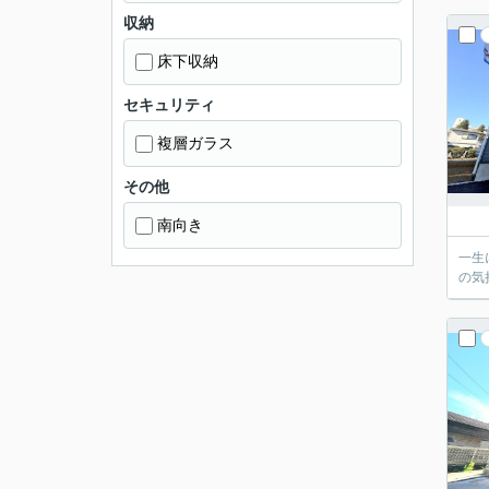
収納
床下収納
セキュリティ
複層ガラス
その他
南向き
一生
の気