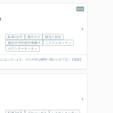
新築
棟
駐車2台可
都市ガス
陽当り良好
建設住宅性能評価書付
システムキッチン
カウンターキッチン
共にはございます。その大切な瞬間に携わらせて頂く【感謝】
駐車2台可
プロパンガス
システムキッチン