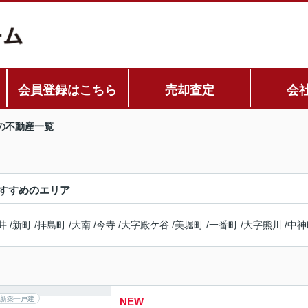
会員登録はこちら
売却査定
会
の不動産一覧
すすめのエリア
井
/
新町
/
拝島町
/
大南
/
今寺
/
大字殿ケ谷
/
美堀町
/
一番町
/
大字熊川
/
中神
新築一戸建
NEW