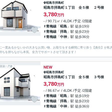
昭島市
拝島町
昭島市拝島町１丁目 全５棟 ２号棟
3,780
万円
- / 90.71㎡ / 4LDK /予定 /2階建
青梅線
「
昭島
」駅 徒歩19分
青梅線
「
拝島
」駅 徒歩23分
青梅線
「
中神
」駅 徒歩36分
に一度あるかないかの大きなお買い物、お取引をする瞬間に寄り添う【責任】が私
持ちを持ちながら本気、全力でサポートさせて頂きます！
新築一戸建
NEW
昭島市
拝島町
昭島市拝島町１丁目 全５棟 ３号棟
3,780
万円
- / 86.67㎡ / 4LDK /予定 /2階建
青梅線
「
昭島
」駅 徒歩19分
青梅線
「
拝島
」駅 徒歩23分
青梅線
「
中神
」駅 徒歩36分