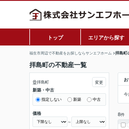
トップ
エリアから探す
拝島町
福生市周辺で不動産をお探しならサンエフホーム
拝島町の不動産一覧
お
拝島町
変更
新築・中古
今
指定しない
新築
中古
価格
8
件
～