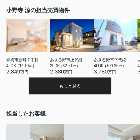
小野寺 涼の担当売買物件
青梅市新町７丁目
あきる野市上代継
あきる野市下代継
4LDK (97.19㎡)
2LDK (62.71㎡)
4LDK (109.30㎡)
4
2,849
2,380
3,780
万円
万円
万円
もっと見る
担当したお客様