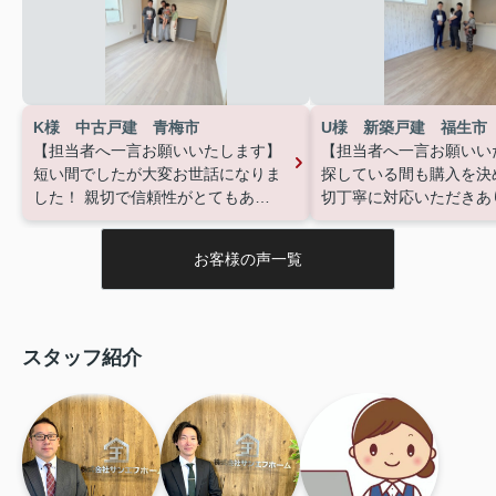
K様 中古戸建 青梅市
U様 新築戸建 福生市
【担当者へ一言お願いいたします】
【担当者へ一言お願いい
短い間でしたが大変お世話になりま
探している間も購入を決
した！
親切で信頼性がとてもあり
切丁寧に対応いただきあ
不安になることなく家を買えまし
ざいました！
た。
お客様の声一覧
スタッフ紹介