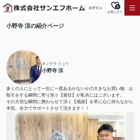
0
ログイン
お気に入り
小野寺 涼の紹介ページ
オノデラ リョウ
小野寺 涼
多くの人にとって一生に一度あるかないかの大きなお買い物、お
取引をする瞬間に寄り添う【責任】が私共にはございます。
その大切な瞬間に携わらせて頂く【感謝】を常に心に持ちながら
本気、全力でサポートさせて頂きます！！