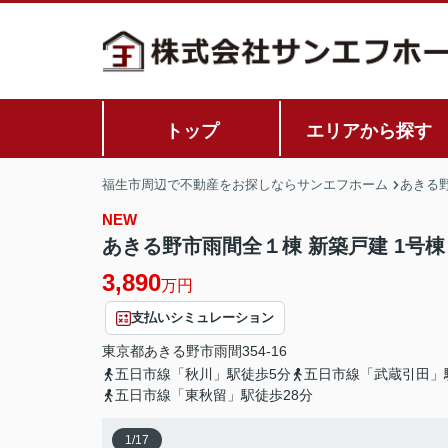
トップ
エリアから探す
福生市周辺で不動産をお探しならサンエフホーム
あきる
NEW
あきる野市雨間全１棟 新築戸建 1号棟
3,890
万円
支払いシミュレーション
東京都
あきる野市
雨間
354-16
五日市線「秋川」駅徒歩5分
五日市線「武蔵引田」
五日市線「東秋留」駅徒歩28分
1
/
17