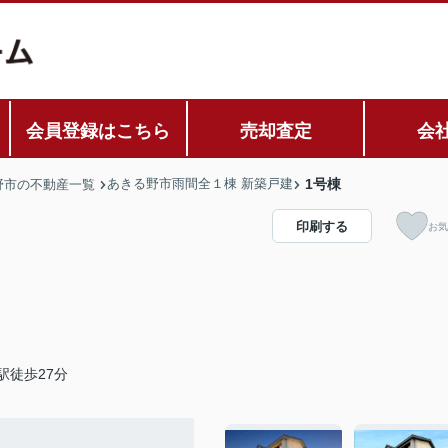
会員登録はこちら
売却査定
会
あきる野市雨間全１棟 新築戸建
1号棟
野市の不動産一覧
印刷する
お気
駅徒歩27分