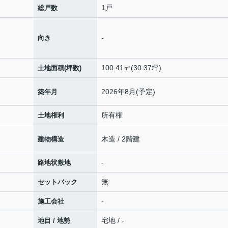
1戸
総戸数
-
向き
100.41㎡(30.37坪)
土地面積(坪数)
2026年8月(予定)
築年月
所有権
土地権利
木造 / 2階建
建物構造
-
路地状敷地
無
セットバック
-
施工会社
宅地 / -
地目 / 地勢