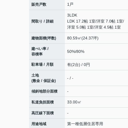
1戸
販売戸数
3LDK
LDK 17.2帖 1室
/
洋室 7.0帖 1室
/
間取り / 詳細
洋室 5.0帖 1室
/
洋室 4.5帖 1室
80.59㎡(24.37坪)
建物面積(坪数)
建ぺい率 /
50%/80%
容積率
駐車場 / 月額
有(2台) / 0円
土地
- / -
(敷金 / 保証金)
-
傾斜地部分面積
33.00㎡
私道負担面積
-
高圧線下面積
第一種低層住居専用
用途地域