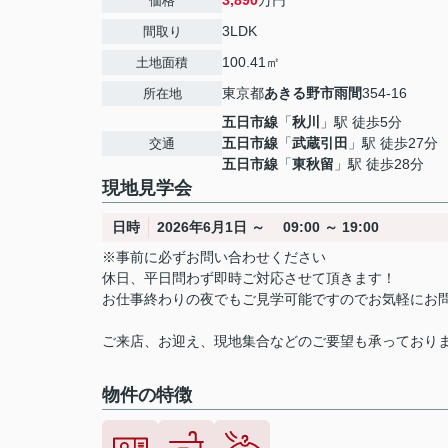
3,890
万円
価格
3LDK
間取り
100.41㎡
土地面積
東京都
あきる野市
雨間
354-16
所在地
五日市線
「
秋川
」駅 徒歩5分
五日市線
「
武蔵引田
」駅 徒歩27分
交通
五日市線
「
東秋留
」駅 徒歩28分
現地見学会
日時
2026年6月1日 ～ 09:00 ～ 19:00
※事前に必ずお問い合わせください
休日、平日問わず即時ご対応させて頂きます！
お仕事終わりの夜でもご見学可能ですのでお気軽にお
ご来店、お迎え、現地集合などのご要望も承っており
物件の特徴