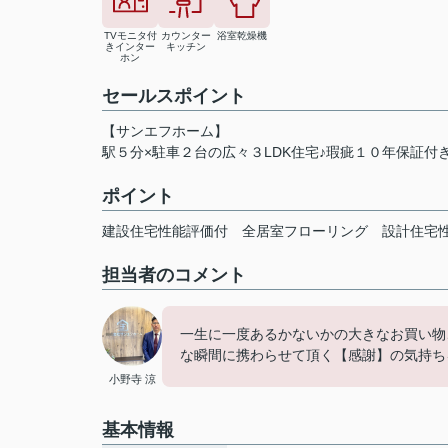
TVモニタ付
カウンター
浴室乾燥機
きインター
キッチン
ホン
セールスポイント
【サンエフホーム】
駅５分×駐車２台の広々３LDK住宅♪瑕疵１０年保証付
ポイント
建設住宅性能評価付
全居室フローリング
設計住宅
担当者のコメント
一生に一度あるかないかの大きなお買い物
な瞬間に携わらせて頂く【感謝】の気持ち
小野寺 涼
基本情報