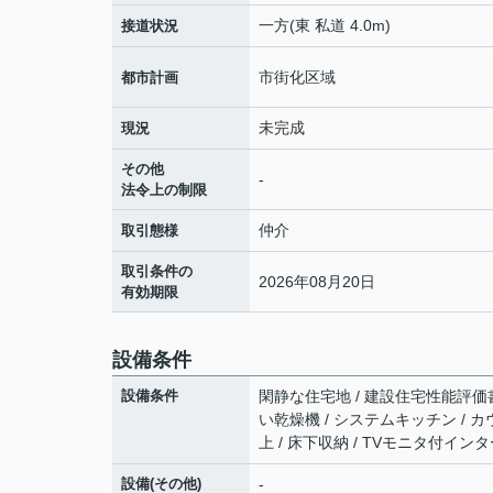
一方(東 私道 4.0m)
接道状況
市街化区域
都市計画
未完成
現況
その他
-
法令上の制限
仲介
取引態様
取引条件の
2026年08月20日
有効期限
設備条件
設備条件
閑静な住宅地 / 建設住宅性能評価書付 
い乾燥機 / システムキッチン / カ
上 / 床下収納 / TVモニタ付インタ
設備(その他)
-