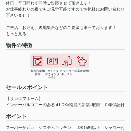
休日、平日問わず即時ご対応させて頂きます！
お仕事終わりの夜でもご見学可能ですのでお気軽にお問い合わせ
下さいませ！
ご来店、お迎え、現地集合などのご要望も承っております！
もっと見る
物件の特徴
室内洗濯機
TVモニタ
カウンター
浴室乾燥機
置場
付きインタ
キッチン
ーホン
セールスポイント
【サンエフホーム】
インナーバルコニーのある４LDK×南庭の新築♪瑕疵１０年保証付
ポイント
スーパーが近い
システムキッチン
LDK15帖以上
シャワー付