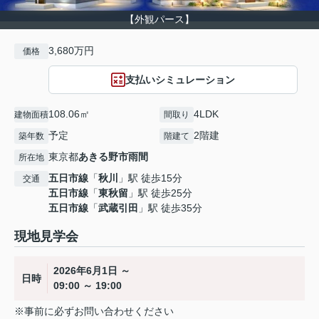
【外観パース】
3,680万円
価格
支払いシミュレーション
108.06㎡
4LDK
建物面積
間取り
予定
2階建
築年数
階建て
東京都
あきる野市
雨間
所在地
五日市線
「
秋川
」駅 徒歩15分
交通
五日市線
「
東秋留
」駅 徒歩25分
五日市線
「
武蔵引田
」駅 徒歩35分
現地見学会
2026年6月1日 ～
日時
09:00 ～ 19:00
※事前に必ずお問い合わせください