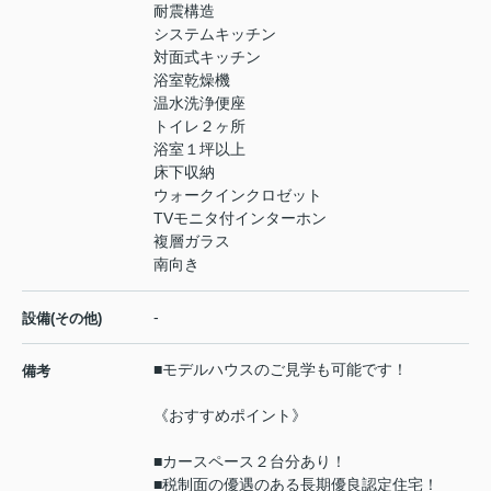
耐震構造
システムキッチン
対面式キッチン
浴室乾燥機
温水洗浄便座
トイレ２ヶ所
浴室１坪以上
床下収納
ウォークインクロゼット
TVモニタ付インターホン
複層ガラス
南向き
-
設備(その他)
■モデルハウスのご見学も可能です！
備考
《おすすめポイント》
■カースペース２台分あり！
■税制面の優遇のある長期優良認定住宅！