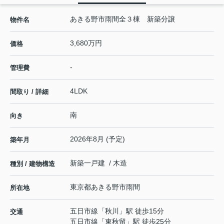
あきる野市雨間全３棟 新築分譲
物件名
3,680万円
価格
-
管理費
4LDK
間取り / 詳細
南
向き
2026年8月 (予定)
築年月
新築一戸建 / 木造
種別 / 建物構造
東京都
あきる野市
雨間
所在地
五日市線
「
秋川
」駅 徒歩15分
交通
五日市線
「
東秋留
」駅 徒歩25分