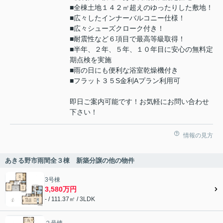
■全棟土地１４２㎡超えのゆったりした敷地！
■広々したインナーバルコニー仕様！
■広々シューズクローク付き！
■耐震性など６項目で最高等級取得！
■半年、２年、５年、１０年目に安心の無料定
期点検を実施
■雨の日にも便利な浴室乾燥機付き
■フラット３５S金利Aプラン利用可
即日ご案内可能です！お気軽にお問い合わせ
下さい！
情報の見方
あきる野市雨間全３棟 新築分譲の他の物件
3号棟
3,580万円
- / 111.37㎡ / 3LDK
２号棟