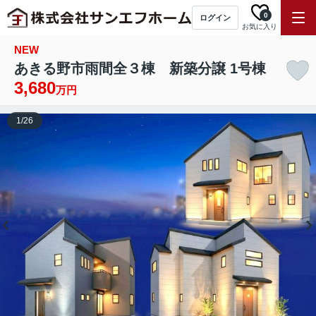
0
ログイン
お気に入り
NEW
あきる野市雨間全３棟 新築分譲 1号棟
3,680
万円
1
/
26