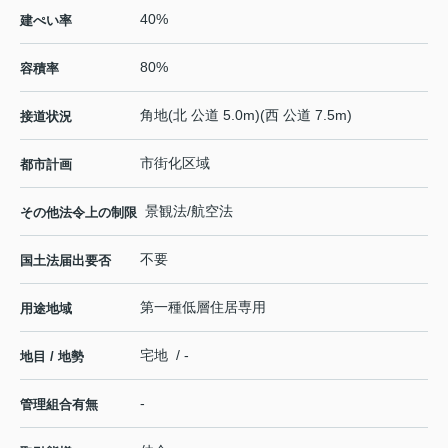
40%
建ぺい率
80%
容積率
角地(北 公道 5.0m)(西 公道 7.5m)
接道状況
市街化区域
都市計画
景観法/航空法
その他法令上の制限
不要
国土法届出要否
第一種低層住居専用
用途地域
宅地 / -
地目 / 地勢
-
管理組合有無