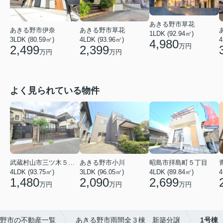
あきる野市草花
あきる野市草花
あきる野市伊奈
1LDK (92.94㎡)
4LDK (93.96㎡)
4
3LDK (80.59㎡)
4,980
万円
2,399
2,499
万円
万円
よく見られている物件
武蔵村山市三ツ木５丁目
あきる野市小川
昭島市拝島町５丁目
4LDK (93.75㎡)
3LDK (96.05㎡)
4LDK (89.84㎡)
4
1,480
2,090
2,699
万円
万円
万円
野市の不動産一覧
あきる野市雨間全３棟 新築分譲
1号棟