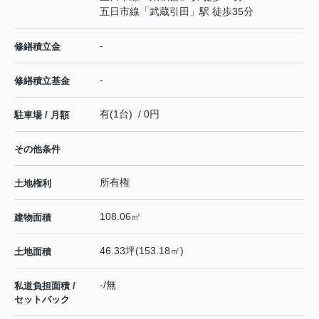
五日市線
「
武蔵引田
」駅 徒歩35分
-
修繕積立金
-
修繕積立基金
有(1台) / 0円
駐車場 / 月額
その他条件
所有権
土地権利
108.06㎡
建物面積
46.33坪(153.18㎡)
土地面積
-/無
私道負担面積 /
セットバック