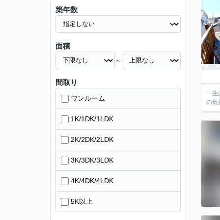
築年数
面積
～
間取り
一生
ワンルーム
の気
1K/1DK/1LDK
2K/2DK/2LDK
3K/3DK/3LDK
4K/4DK/4LDK
5K以上