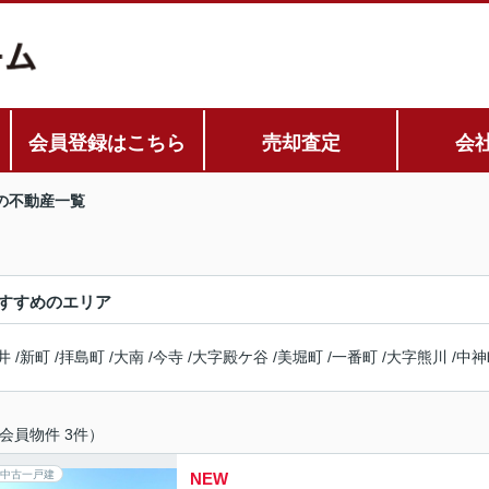
会員登録はこちら
売却査定
会
の不動産一覧
すすめのエリア
井
/
新町
/
拝島町
/
大南
/
今寺
/
大字殿ケ谷
/
美堀町
/
一番町
/
大字熊川
/
中神
会員物件 3件）
中古一戸建
NEW