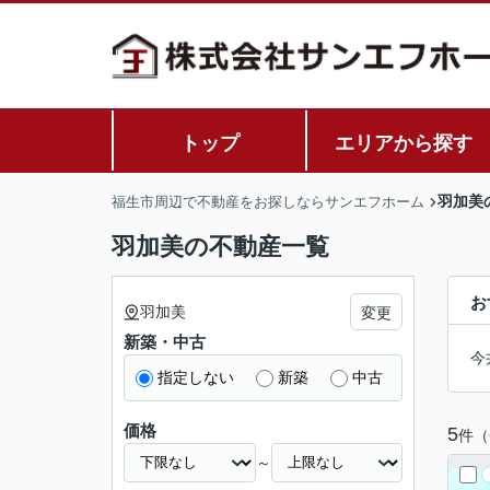
トップ
エリアから探す
羽加美
福生市周辺で不動産をお探しならサンエフホーム
羽加美の不動産一覧
お
羽加美
変更
新築・中古
今
指定しない
新築
中古
価格
5
件（
～