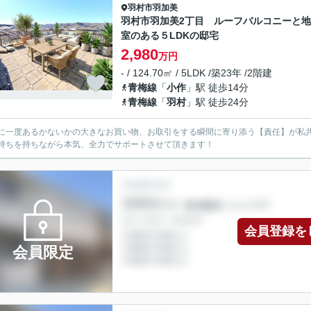
羽村市
羽加美
羽村市羽加美2丁目 ルーフバルコニーと
室のある５LDKの邸宅
2,980
万円
- / 124.70㎡ / 5LDK /築23年 /2階建
青梅線
「
小作
」駅 徒歩14分
青梅線
「
羽村
」駅 徒歩24分
に一度あるかないかの大きなお買い物、お取引をする瞬間に寄り添う【責任】が私
持ちを持ちながら本気、全力でサポートさせて頂きます！
会員登録を
会員限定