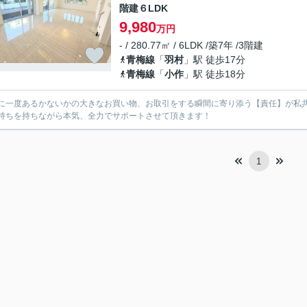
階建６LDK
9,980
万円
- / 280.77㎡ / 6LDK /築7年 /3階建
青梅線
「
羽村
」駅 徒歩17分
青梅線
「
小作
」駅 徒歩18分
に一度あるかないかの大きなお買い物、お取引をする瞬間に寄り添う【責任】が私
持ちを持ちながら本気、全力でサポートさせて頂きます！
1