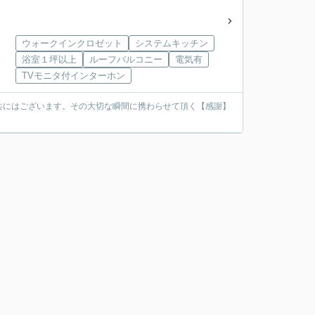
ウォークインクロゼット
システムキッチン
浴室１坪以上
ルーフバルコニー
電気有
TVモニタ付インターホン
共にはございます。その大切な瞬間に携わらせて頂く【感謝】