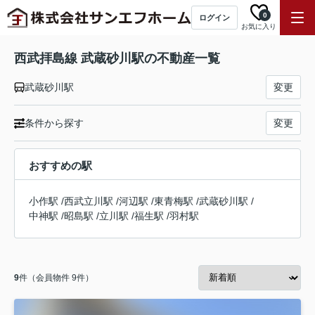
0
ログイン
お気に入り
西武拝島線 武蔵砂川駅の不動産一覧
武蔵砂川駅
変更
条件から探す
変更
おすすめの駅
小作駅
/
西武立川駅
/
河辺駅
/
東青梅駅
/
武蔵砂川駅
/
中神駅
/
昭島駅
/
立川駅
/
福生駅
/
羽村駅
9
件（会員物件 9件）