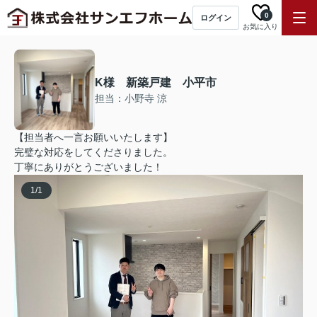
0
ログイン
お気に入り
K様 新築戸建 小平市
担当：小野寺 涼
【担当者へ一言お願いいたします】
完璧な対応をしてくださりました。
丁寧にありがとうございました！
1
/
1