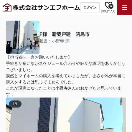
0
ログイン
お気に入り
F様 新築戸建 昭島市
担当：小野寺 涼
【担当者へ一言お願いいたします】
手続きが多いなかスケジュール合わせや細かな説明をありがとう
ございました。
漠然とマイホームの購入を考えていましたが、まさか私が本当に
購入をするとは思ってませんでした。
これが現実になったことは小野寺さんのおかげだと思っていま
す！
1
/
1