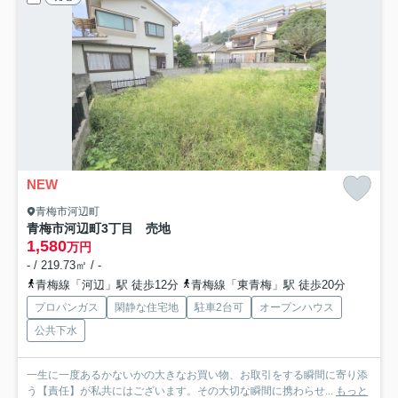
NEW
青梅市河辺町
青梅市河辺町3丁目 売地
1,580
万円
- / 219.73㎡ / -
青梅線「河辺」駅 徒歩12分
青梅線「東青梅」駅 徒歩20分
プロパンガス
閑静な住宅地
駐車2台可
オープンハウス
公共下水
一生に一度あるかないかの大きなお買い物、お取引をする瞬間に寄り添
う【責任】が私共にはございます。その大切な瞬間に携わらせ...
もっと