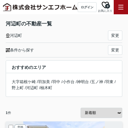
0
ログイン
お気に入り
河辺町の不動産一覧
河辺町
変更
条件から探す
変更
おすすめのエリア
大字箱根ケ崎
/
羽加美
/
羽中
/
小作台
/
神明台
/
五ノ神
/
羽東
/
野上町
/
河辺町
/
柚木町
1
件
売地