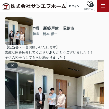
0
ログイン
お気に入り
Y様 新築戸建 昭島市
担当：橋本 響一
【担当者へ一言お願いいたします】
素敵な家を紹介してくださりありがとうございました！！
子供の相手もしてもらい助かりました！！
1
/
1