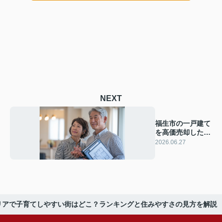
NEXT
福生市の一戸建て
を高価売却したい
方へ！成功する具
2026.06.27
体的な方法と注意
点を解説
リアで子育てしやすい街はどこ？ランキングと住みやすさの見方を解説