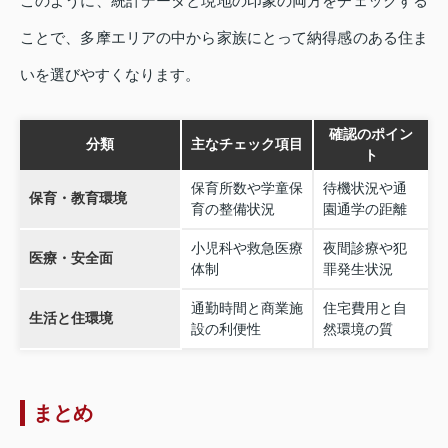
このように、統計データと現地の印象の両方をチェックする
ことで、多摩エリアの中から家族にとって納得感のある住ま
いを選びやすくなります。
確認のポイン
分類
主なチェック項目
ト
保育所数や学童保
待機状況や通
保育・教育環境
育の整備状況
園通学の距離
小児科や救急医療
夜間診療や犯
医療・安全面
体制
罪発生状況
通勤時間と商業施
住宅費用と自
生活と住環境
設の利便性
然環境の質
まとめ