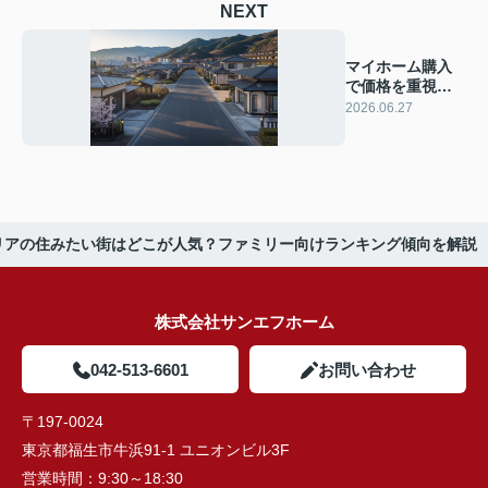
NEXT
マイホーム購入
で価格を重視す
べき点は？妥協
2026.06.27
するところの見
極め方を解説
リアの住みたい街はどこが人気？ファミリー向けランキング傾向を解説
株式会社サンエフホーム
042-513-6601
お問い合わせ
〒197-0024
東京都福生市牛浜91-1 ユニオンビル3F
営業時間：
9:30～18:30