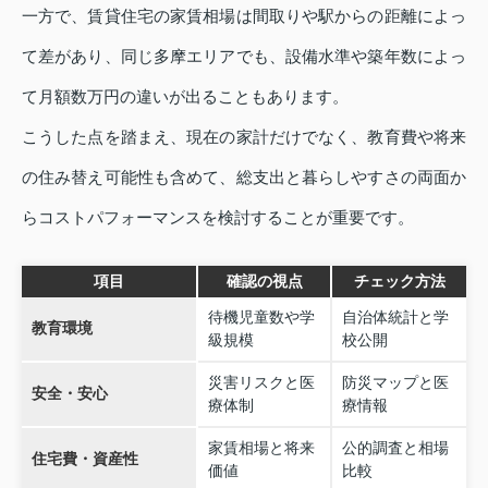
一方で、賃貸住宅の家賃相場は間取りや駅からの距離によっ
て差があり、同じ多摩エリアでも、設備水準や築年数によっ
て月額数万円の違いが出ることもあります。
こうした点を踏まえ、現在の家計だけでなく、教育費や将来
の住み替え可能性も含めて、総支出と暮らしやすさの両面か
らコストパフォーマンスを検討することが重要です。
項目
確認の視点
チェック方法
待機児童数や学
自治体統計と学
教育環境
級規模
校公開
災害リスクと医
防災マップと医
安全・安心
療体制
療情報
家賃相場と将来
公的調査と相場
住宅費・資産性
価値
比較