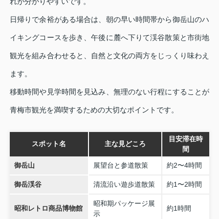
れが分かりやすいです。
日帰りで余裕がある場合は、朝の早い時間帯から御岳山のハ
イキングコースを歩き、午後に麓へ下りて渓谷散策と市街地
観光を組み合わせると、自然と文化の両方をじっくり味わえ
ます。
移動時間や見学時間を見込み、無理のない行程にすることが
青梅市観光を満喫するための大切なポイントです。
目安滞在時
スポット名
主な見どころ
間
御岳山
展望台と参道散策
約2〜4時間
御岳渓谷
清流沿い遊歩道散策
約1〜2時間
昭和期パッケージ展
昭和レトロ商品博物館
約1時間
示