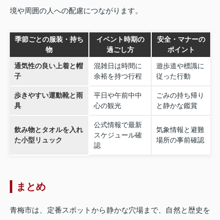
境や周囲の人への配慮につながります。
季節ごとの服装・持ち
イベント時期の
安全・マナーの
物
過ごし方
ポイント
通気性の良い上着と帽
混雑日は時間に
遊歩道や標識に
子
余裕を持つ行程
従った行動
歩きやすい運動靴と雨
平日や午前中中
ごみの持ち帰り
具
心の観光
と静かな鑑賞
公式情報で最新
飲み物とタオルを入れ
気象情報と避難
スケジュール確
た小型リュック
場所の事前確認
認
まとめ
青梅市は、定番スポットから静かな穴場まで、自然と歴史を