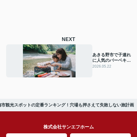
NEXT
あきる野市で子連れ
に人気のバーベキュ
ー場！家族みんなで
2026.05.22
楽しめるおすすめス
ポット情報
梅市観光スポットの定番ランキング！穴場も押さえて失敗しない旅計画
株式会社サンエフホーム