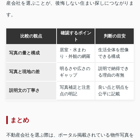
産会社を選ぶことが、後悔しない住まい探しにつながりま
す。
確認するポイン
比較の観点
判断の目安
ト
居室・水まわ
生活全体を想像
写真の量と構成
り・外観の網羅
できる構成
明るさや広さの
説明で納得でき
写真と現地の差
ギャップ
る理由の有無
写真補足と注意
良い点と弱点を
説明文の丁寧さ
点の明記
公平に記載
まとめ
不動産会社を選ぶ際は、ポータル掲載されている物件写真を