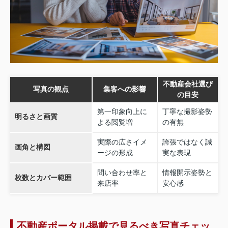
不動産会社選び
写真の観点
集客への影響
の目安
第一印象向上に
丁寧な撮影姿勢
明るさと画質
よる閲覧増
の有無
実際の広さイメ
誇張ではなく誠
画角と構図
ージの形成
実な表現
問い合わせ率と
情報開示姿勢と
枚数とカバー範囲
来店率
安心感
不動産ポータル掲載で見るべき写真チェッ