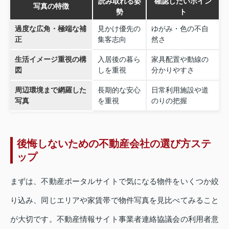
読み取れる姿
確認したいポイン
写真の特徴
勢
ト
過度な広角・極端な補
見かけ優先の
ゆがみ・色の不自
正
集客志向
然さ
生活イメージ重視の構
入居後の暮ら
家具配置や動線の
図
しを重視
分かりやすさ
周辺環境まで網羅した
長期的な安心
日常利用施設や道
写真
を重視
のりの把握
後悔しないための不動産会社の選び方ステ
ップ
まずは、不動産ポータルサイトで気になる物件をいくつか絞
り込み、同じエリアや家賃帯で物件写真を見比べてみること
が大切です。不動産情報サイト事業者連絡協議会の利用者意