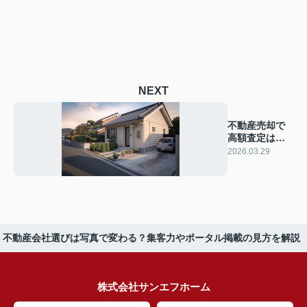
NEXT
不動産売却で
高額査定は危
険？売れ残り
2026.03.29
を避けた経験
談を紹介
不動産会社選びは写真で変わる？集客力やポータル掲載の見方を解説
株式会社サンエフホーム