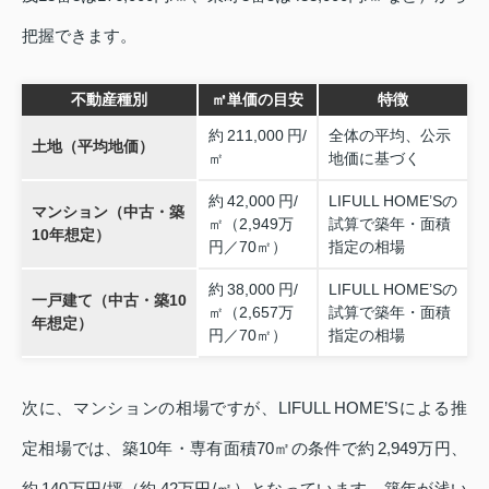
把握できます。
不動産種別
㎡単価の目安
特徴
約 211,000 円/
全体の平均、公示
土地（平均地価）
㎡
地価に基づく
約 42,000 円/
LIFULL HOME’Sの
マンション（中古・築
㎡（2,949万
試算で築年・面積
10年想定）
円／70㎡）
指定の相場
約 38,000 円/
LIFULL HOME’Sの
一戸建て（中古・築10
㎡（2,657万
試算で築年・面積
年想定）
円／70㎡）
指定の相場
次に、マンションの相場ですが、LIFULL HOME’Sによる推
定相場では、築10年・専有面積70㎡の条件で約 2,949万円、
約 140万円/坪（約 42万円/㎡）となっています。築年が浅い