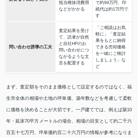
抵当権抹消費用
で約94万円、印
などがかかる
紙代は約1万円で
す
「ご相談はお気
査定結果を受け
軽に」「査定結
て、読者が自然
果をもとに納得
と自社HPのお
問い合わせ誘導の工夫
できる売却価格
問い合わせにつ
を一緒にご検討
ながるような文
しましょう」な
言を配置する
ど
まず、査定額をそのまま価格として設定するのではなく、福
生市全体の相場や土地の坪単価、築年数などを考慮して柔軟
に価格を決めることが大切です。一戸建てでは、例えば築10
年・延床70平方メートルの場合、相場の目安として約二千六
百五十七万円、坪単価約百二十六万円の情報が参考になりま