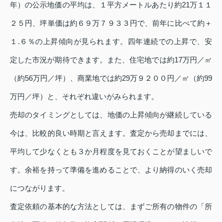
年）の公示地価の平均は、１平方メートルあたり約21万１１
２５円、坪単価は約６９万７９３３円で、前年に比べて約＋
１.６％の上昇傾向が見られます。四年連続での上昇で、安
定した市況が期待できます。また、住宅地では約17万円／㎡
（約56万円／坪）、商業地では約29万９２００円／㎡（約99
万円／坪）と、それぞれ違いがみられます。
売却のタイミングとしては、地価の上昇傾向が継続している
今は、比較的良い時期と言えます。査定から売却までには、
平均して少なくとも３か月程度を見ておくことが望ましいで
す。余裕を持って準備を進めることで、より納得のいく売却
につながります。
査定依頼の基本的な方法としては、まずご所有の物件の「所