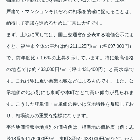
戸建て・マンションそれぞれの相場を的確に捉えることは、
納得して売却を進めるために非常に大切です。
まず、土地に関しては、国土交通省が公表する地価公示によ
ると、福生市全体の平均は約 211,125円/㎡（坪 697,900円）
で、前年度比＋1.6％の上昇を示しています。特に最高価格
の地点では約 433,000円/㎡（坪 1,431,400円）と高水準で
す。これは駅に近い商業地域などによるものです。また、公
示地価の地点別にも東町や本町などで高い傾向が見られま
す。こうした坪単価・㎡単価の違いは立地特性を反映してお
り、相場読みの重要な指標になります。
平均地価情報や地点別の価格例は、標準地の価格表（例：志
茂18番3は176,000円/㎡、東町3番5は433,000円/㎡など）から