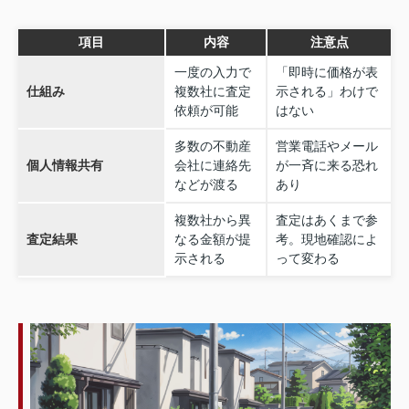
項目
内容
注意点
一度の入力で
「即時に価格が表
仕組み
複数社に査定
示される」わけで
依頼が可能
はない
多数の不動産
営業電話やメール
個人情報共有
会社に連絡先
が一斉に来る恐れ
などが渡る
あり
複数社から異
査定はあくまで参
査定結果
なる金額が提
考。現地確認によ
示される
って変わる