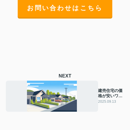
お問い合わせはこちら
NEXT
建売住宅の価
格が安いワケ
とは？注文住
2025.09.13
宅との違いも
解説