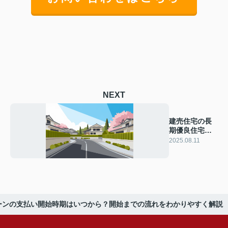
NEXT
建売住宅の長
期優良住宅メ
リットは？認
2025.08.11
定基準や選び
方も紹介
ーンの支払い開始時期はいつから？開始までの流れをわかりやすく解説