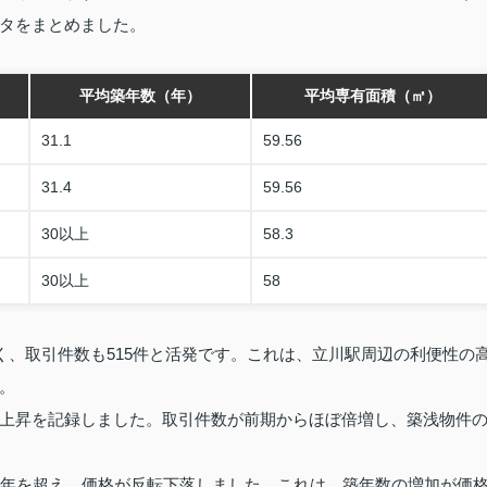
タをまとめました。
平均築年数（年）
平均専有面積（㎡）
31.1
59.56
31.4
59.56
30以上
58.3
30以上
58
く、取引件数も515件と活発です。これは、立川駅周辺の利便性の
。
大幅上昇を記録しました。取引件数が前期からほぼ倍増し、築浅物件
0年を超え、価格が反転下落しました。これは、築年数の増加が価