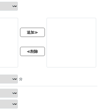
追加≫
≪削除
分