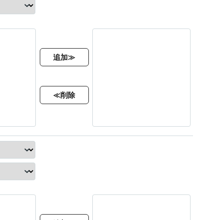
追加≫
≪削除