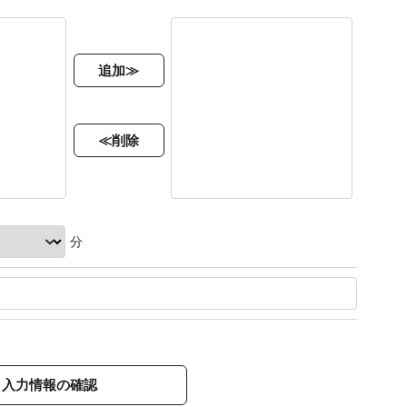
追加≫
≪削除
分
入力情報の確認