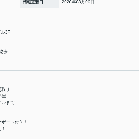
2026年08月06日
情報更新日
ル3F
協会
間取り！
部屋！
２匹まで
！
サポート付き！
定！