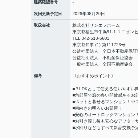
-
建築確認番号
2026年08月20日
次回更新予定日
取扱会社
株式会社サンエフホーム
東京都福生市牛浜91-1 ユニオンビ
TEL:042-513-6601
東京都知事 (1) 第111723号
公益社団法人 全日本不動産保証
公益社団法人 不動産保証協会
一般社団法人 全国不動産協会
備考
《おすすめポイント》
■３LDKとして使える使いやすい
■角部屋で窓の多い開放感あるお
■ペットと暮せるマンション！※
■南向きの明るいお部屋！
■安心のオートロックマンション
■お引き渡し後も安心なアフター
■水回りなどもすべて新品交換予