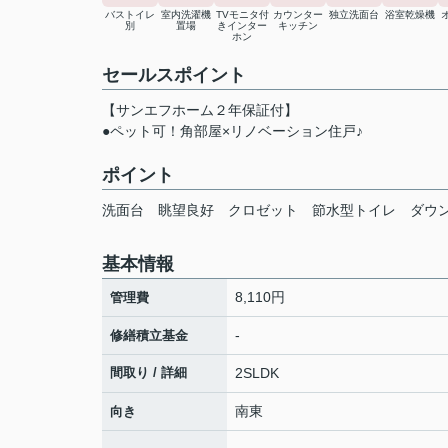
バストイレ
室内洗濯機
TVモニタ付
カウンター
独立洗面台
浴室乾燥機
別
置場
きインター
キッチン
ホン
セールスポイント
【サンエフホーム２年保証付】
●ペット可！角部屋×リノベーション住戸♪
ポイント
洗面台
眺望良好
クロゼット
節水型トイレ
ダウ
基本情報
8,110円
管理費
-
修繕積立基金
間取り / 詳細
2SLDK
南東
向き