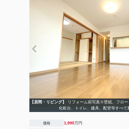
【居間・リビング】
リフォーム前写真※壁紙、フロー
化粧台、トイレ、建具、配管等すべて
1,990
万円
価格