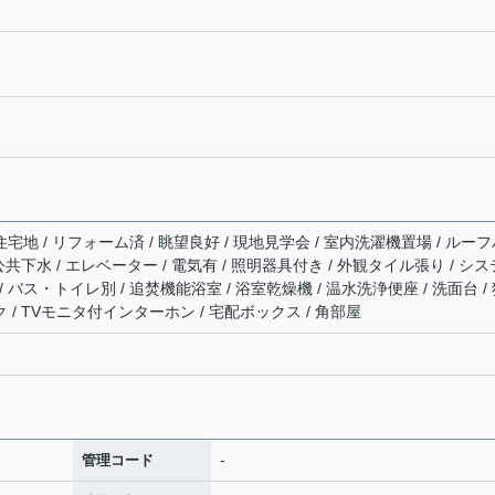
住宅地 / リフォーム済 / 眺望良好 / 現地見学会 / 室内洗濯機置場 / ルー
 公共下水 / エレベーター / 電気有 / 照明器具付き / 外観タイル張り / シス
 バス・トイレ別 / 追焚機能浴室 / 浴室乾燥機 / 温水洗浄便座 / 洗面台 /
ク / TVモニタ付インターホン / 宅配ボックス / 角部屋
-
管理コード