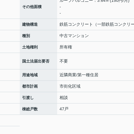
ルーフバルコニー：3.64㎡(150円/月)
-
その他面積
-
鉄筋コンクリート（一部鉄筋コンクリー
建物構造
中古マンション
種別
所有権
土地権利
不要
国土法届出要否
近隣商業/第一種住居
用途地域
市街化区域
都市計画
相談
引渡し
47戸
棟総戸数