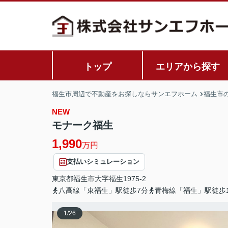
トップ
エリアから探す
福生市周辺で不動産をお探しならサンエフホーム
福生市
NEW
モナーク福生
1,990
万円
支払いシミュレーション
東京都
福生市
大字福生
1975-2
八高線「東福生」駅徒歩7分
青梅線「福生」駅徒歩1
1
/
26