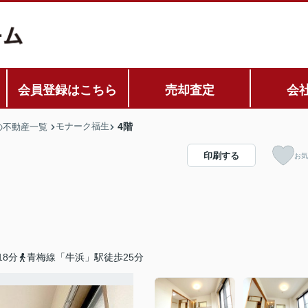
会員登録はこちら
売却査定
会
モナーク福生
4階
の不動産一覧
印刷する
お気
8分
青梅線「牛浜」駅徒歩25分