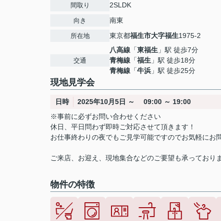
2SLDK
間取り
南東
向き
東京都
福生市
大字福生
1975-2
所在地
八高線
「
東福生
」駅 徒歩7分
青梅線
「
福生
」駅 徒歩18分
交通
青梅線
「
牛浜
」駅 徒歩25分
現地見学会
日時
2025年10月5日 ～ 09:00 ～ 19:00
※事前に必ずお問い合わせください
休日、平日問わず即時ご対応させて頂きます！
お仕事終わりの夜でもご見学可能ですのでお気軽にお
ご来店、お迎え、現地集合などのご要望も承っており
物件の特徴