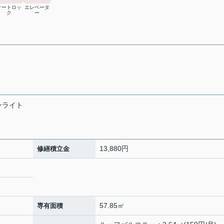
オートロッ
エレベータ
ク
ー
ンライト
13,880円
修繕積立金
57.85㎡
専有面積