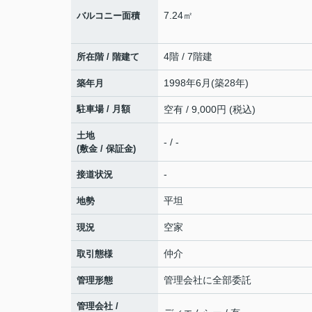
7.24㎡
バルコニー面積
4階 / 7階建
所在階 / 階建て
1998年6月(築28年)
築年月
駐車場 / 月額
空有 / 9,000円 (税込)
土地
- / -
(敷金 / 保証金)
-
接道状況
平坦
地勢
空家
現況
仲介
取引態様
管理会社に全部委託
管理形態
管理会社 /