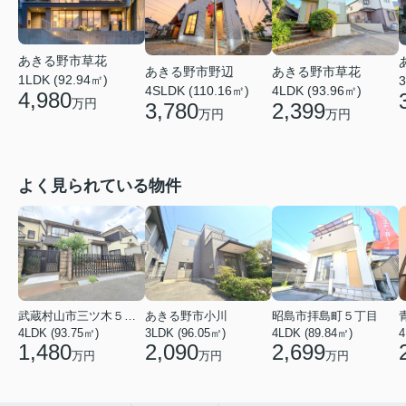
あきる野市草花
あきる野市野辺
あきる野市草花
1LDK (92.94㎡)
3
4SLDK (110.16㎡)
4LDK (93.96㎡)
4,980
万円
3,780
2,399
万円
万円
よく見られている物件
武蔵村山市三ツ木５丁目
あきる野市小川
昭島市拝島町５丁目
4LDK (93.75㎡)
3LDK (96.05㎡)
4LDK (89.84㎡)
4
1,480
2,090
2,699
万円
万円
万円