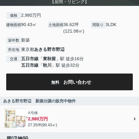
【居間・リビング】
2,980万円
価格
90.43㎡
36.62坪
3LDK
建物面積
土地面積
間取り
(121.08㎡)
新築
築年数
東京都
あきる野市
野辺
所在地
五日市線
「
東秋留
」駅 徒歩16分
交通
五日市線
「
秋川
」駅 徒歩32分
お問い合わせ
無料
あきる野市野辺 新築分譲の販売中物件
A号棟
2,980万円
27.35坪(90.43㎡)