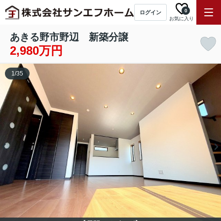
0
ログイン
お気に入り
あきる野市野辺 新築分譲
2,980万円
1
/
35