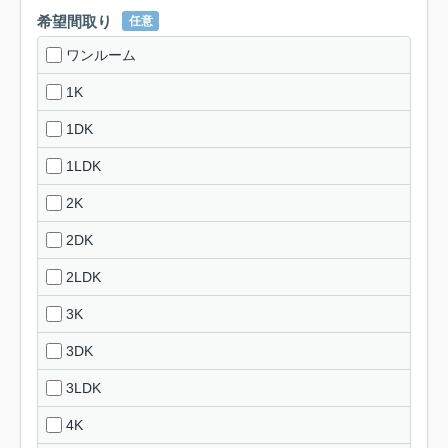
希望間取り
任意
ワンルーム
1K
1DK
1LDK
2K
2DK
2LDK
3K
3DK
3LDK
4K