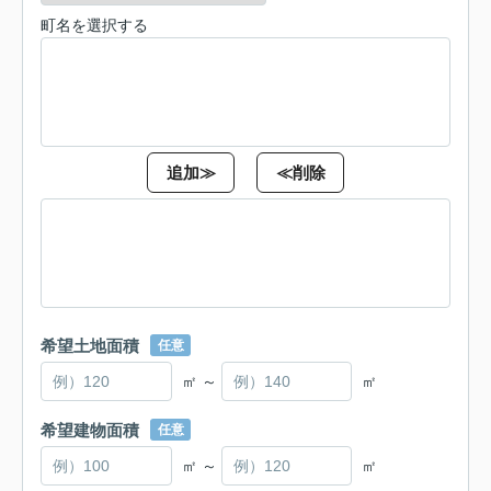
町名を選択する
追加≫
≪削除
希望土地面積
任意
㎡ ～
㎡
希望建物面積
任意
㎡ ～
㎡