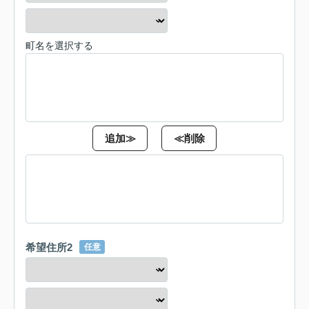
町名を選択する
追加≫
≪削除
希望住所2
任意