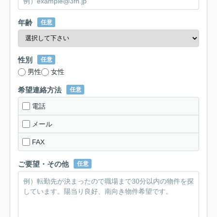
年齢
任意
性別
任意
男性
女性
希望連絡方法
任意
電話
メール
FAX
ご要望・その他
任意