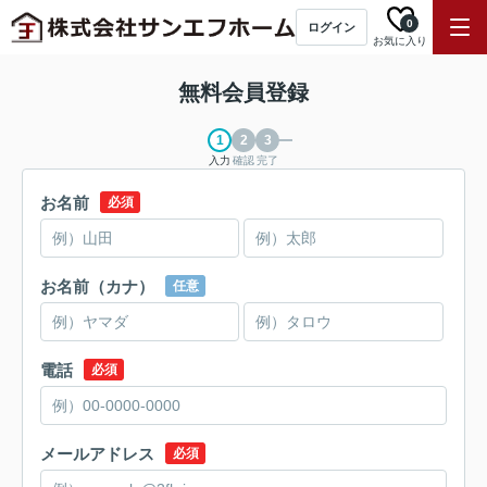
0
ログイン
お気に入り
無料会員登録
入力
確認
完了
お名前
必須
お名前（カナ）
任意
電話
必須
メールアドレス
必須