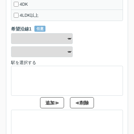
4DK
4LDK以上
希望沿線1
任意
駅を選択する
追加≫
≪削除