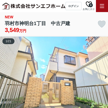
0
ログイン
お気に入り
NEW
羽村市神明台1丁目 中古戸建
3,549
万円
1
/
21