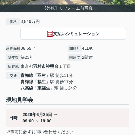
【外観】リフォーム前写真
3,549万円
価格
支払いシミュレーション
86.55㎡
4LDK
建物面積
間取り
築23年
2階建
築年数
階建て
東京都
羽村市
神明台
１丁目
所在地
青梅線
「
羽村
」駅 徒歩11分
交通
青梅線
「
福生
」駅 徒歩17分
八高線
「
東福生
」駅 徒歩24分
現地見学会
2026年6月25日 ～
日時
09:00 ～ 19:00
※事前に必ずお問い合わせください