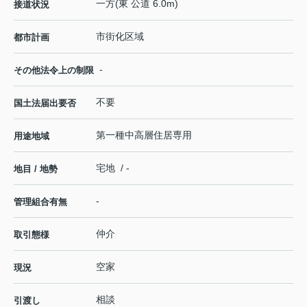
一方(東 公道 6.0m)
接道状況
市街化区域
都市計画
-
その他法令上の制限
不要
国土法届出要否
第一種中高層住居専用
用途地域
宅地 / -
地目 / 地勢
-
管理組合有無
仲介
取引態様
空家
現況
相談
引渡し