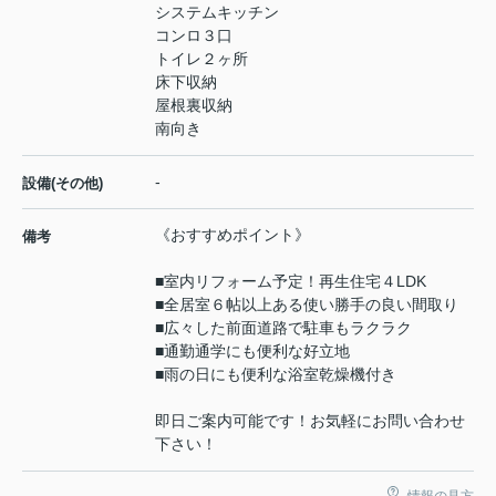
システムキッチン
コンロ３口
トイレ２ヶ所
床下収納
屋根裏収納
南向き
-
設備(その他)
《おすすめポイント》
備考
■室内リフォーム予定！再生住宅４LDK
■全居室６帖以上ある使い勝手の良い間取り
■広々した前面道路で駐車もラクラク
■通勤通学にも便利な好立地
■雨の日にも便利な浴室乾燥機付き
即日ご案内可能です！お気軽にお問い合わせ
下さい！