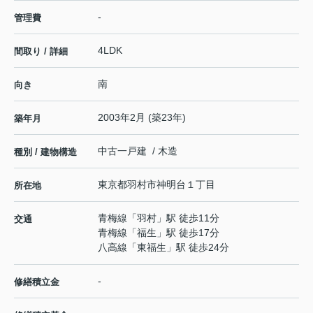
-
管理費
4LDK
間取り / 詳細
南
向き
2003年2月 (築23年)
築年月
中古一戸建 / 木造
種別 / 建物構造
東京都
羽村市
神明台
１丁目
所在地
青梅線
「
羽村
」駅 徒歩11分
交通
青梅線
「
福生
」駅 徒歩17分
八高線
「
東福生
」駅 徒歩24分
-
修繕積立金