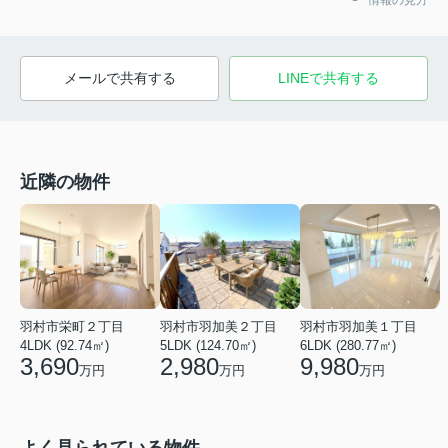
情報の見方
メールで共有する
LINEで共有する
近隣の物件
羽村市栄町２丁目
羽村市羽加美２丁目
羽村市羽加美１丁目
4LDK (92.74㎡)
5LDK (124.70㎡)
6LDK (280.77㎡)
3,690
2,980
9,980
万円
万円
万円