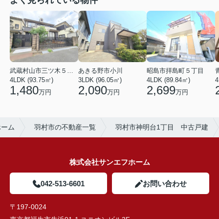
よく見られている物件
武蔵村山市三ツ木５丁目
あきる野市小川
昭島市拝島町５丁目
4LDK (93.75㎡)
3LDK (96.05㎡)
4LDK (89.84㎡)
4
1,480
2,090
2,699
万円
万円
万円
ホーム
羽村市の不動産一覧
羽村市神明台1丁目 中古戸建
株式会社サンエフホーム
042-513-6601
お問い合わせ
〒197-0024